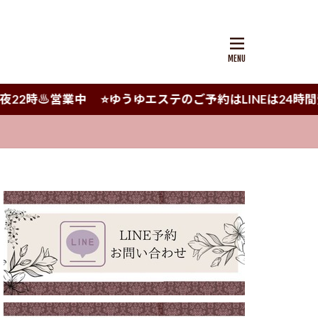
22時♨️営業中 ⭐️ゆうゆエステのご予約はLINEは24時間